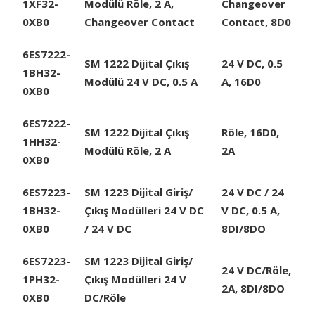
1XF32-
Modülü Röle, 2 A,
Changeover
0XB0
Changeover Contact
Contact, 8D0
6ES7222-
SM 1222 Dijital Çıkış
24 V DC, 0.5
1BH32-
Modülü 24 V DC, 0.5 A
A, 16D0
0XB0
6ES7222-
SM 1222 Dijital Çıkış
Röle, 16D0,
1HH32-
Modülü Röle, 2 A
2A
0XB0
6ES7223-
SM 1223 Dijital Giriş/
24 V DC / 24
1BH32-
Çıkış Modülleri 24 V DC
V DC, 0.5 A,
0XB0
/ 24 V DC
8DI/8DO
6ES7223-
SM 1223 Dijital Giriş/
24 V DC/Röle,
1PH32-
Çıkış Modülleri 24 V
2A, 8DI/8DO
0XB0
DC/Röle