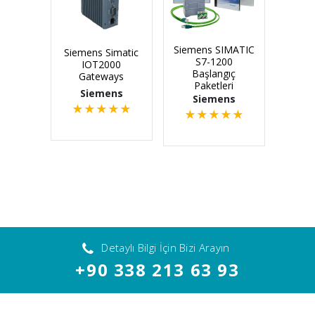
Siemens SIMATIC
Siemens Simatic
S7-1200
IOT2000
Başlangıç
Gateways
Paketleri
Siemens
Siemens
★
★
★
★
★
★
★
★
★
★
Detaylı Bilgi İçin Bizi Arayın
+90 338 213 63 93