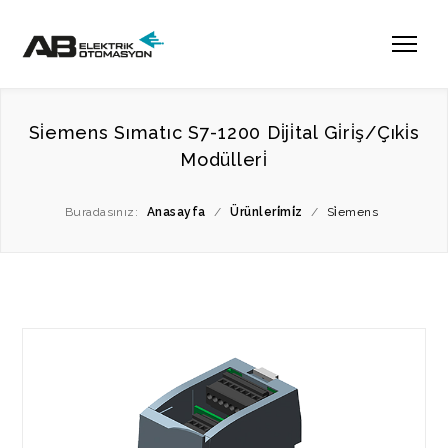
Si̇emens Sımatıc S7-1200 Di̇ji̇tal Gi̇ri̇ş/Çıki̇s
Modülleri̇
Buradasınız:
Anasayfa
/
Ürünleri̇mi̇z
/
Si̇emens