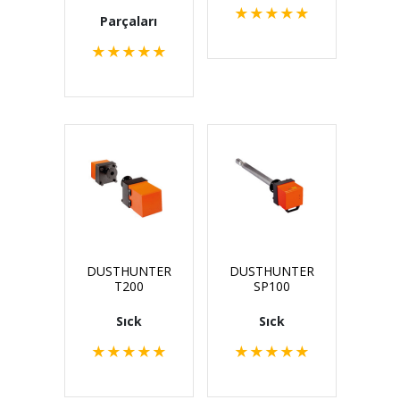
★
★
★
★
★
Parçaları
★
★
★
★
★
DUSTHUNTER
DUSTHUNTER
T200
SP100
Sıck
Sıck
★
★
★
★
★
★
★
★
★
★