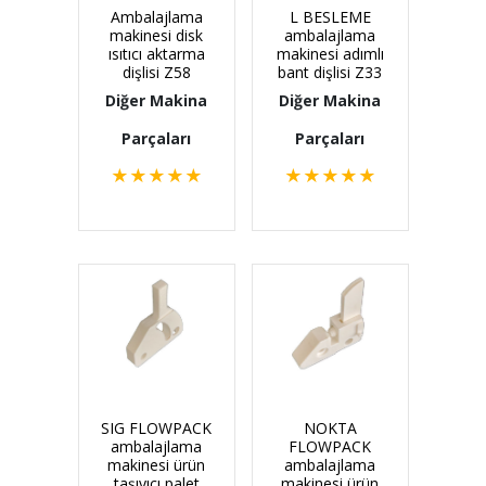
Ambalajlama
L BESLEME
makinesi disk
ambalajlama
ısıtıcı aktarma
makinesi adımlı
dişlisi Z58
bant dişlisi Z33
Diğer Makina
Diğer Makina
Parçaları
Parçaları
★
★
★
★
★
★
★
★
★
★
SIG FLOWPACK
NOKTA
ambalajlama
FLOWPACK
makinesi ürün
ambalajlama
taşıyıcı palet
makinesi ürün