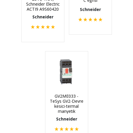
C eğrisi
Schneider Electric
ACTI9 A9S60420
Schneider
Schneider
★
★
★
★
★
★
★
★
★
★
GV2ME033 -
TeSys GV2-Devre
kesici-termal
manyetik
Schneider
★
★
★
★
★