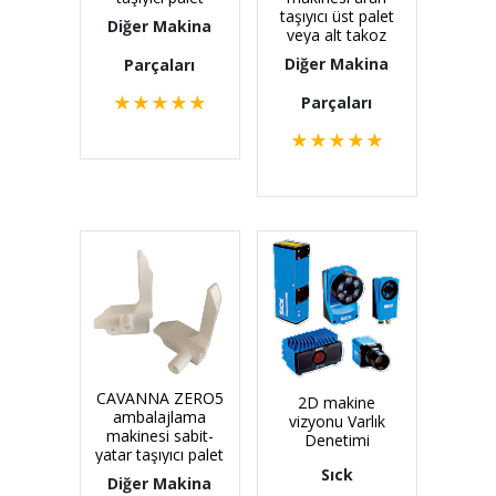
taşıyıcı üst palet
Diğer Makina
veya alt takoz
Diğer Makina
Parçaları
★
★
★
★
★
Parçaları
★
★
★
★
★
CAVANNA ZERO5
2D makine
ambalajlama
vizyonu Varlık
makinesi sabit-
Denetimi
yatar taşıyıcı palet
Sıck
Diğer Makina