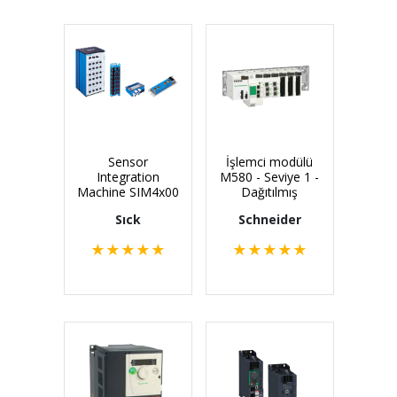
Sensor
İşlemci modülü
Integration
M580 - Seviye 1 -
Machine SIM4x00
Dağıtılmış
Sıck
Schneider
★
★
★
★
★
★
★
★
★
★