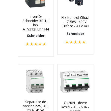
İnvertör
Hız Kontrol Cihazı
Schneider 3P 1.1
- 7.5kW- 400V
kW
Trifaze - ATV340
ATV312HU11N4
Schneider
Schneider
★
★
★
★
★
★
★
★
★
★
Separator de
C120N - devre
sarcina iSW, 4P,
kesici - 4P - 63A -
20 A, 415V,